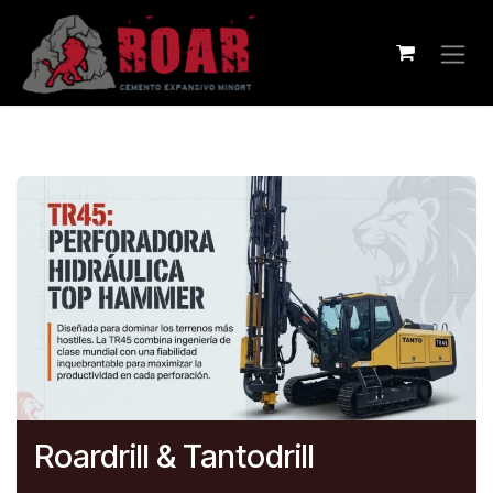
Skip to Content
Roardrill & Tantodrill