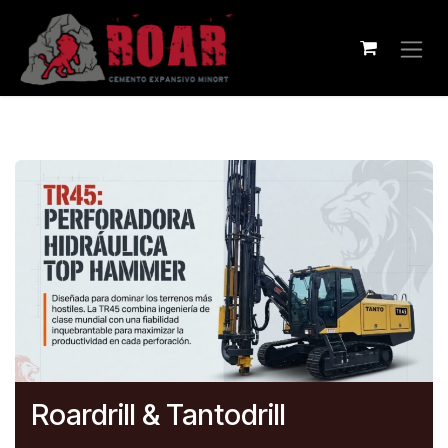
Ir al contenido
Roardrill & Tantodrill