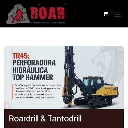
Skip to Content
Roardrill & Tantodrill