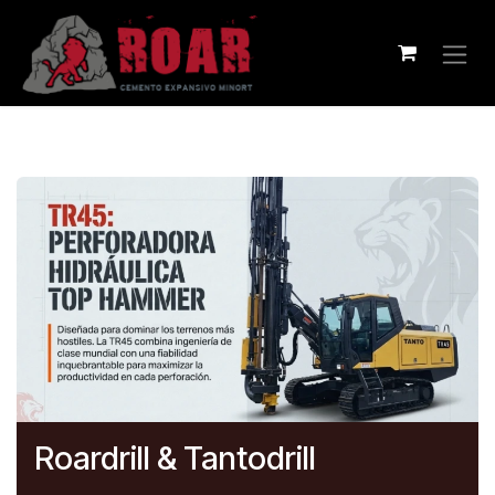
Skip to Content
Roardrill & Tantodrill