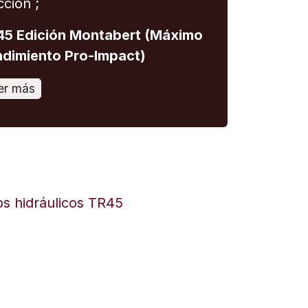
cción ;
5 Edición Montabert (Máximo
dimiento Pro-Impact)
er más
os hidráulicos TR45