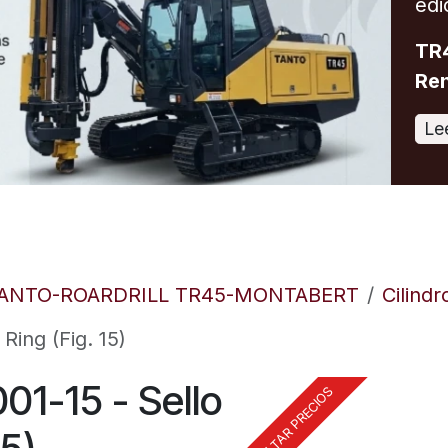
edi
TR4
Ren
Le
TANTO-ROARDRILL TR45-MONTABERT
Cilindr
Ring (Fig. 15)
1-15 - Sello
CONSULTAR PRECIOS