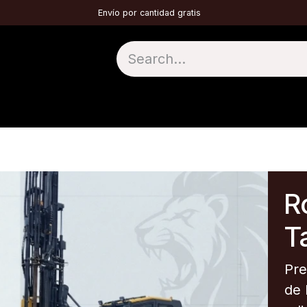
Envío por cantidad gratis
1 HAMMER HEAD
2 DTH
3 TUNNELS
4 
Ro
Ta
Pre
de 