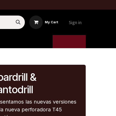
Sign in
My Cart
MTI
5. MÁQUINAS
ardrill &
ntodrill
sentamos las nuevas versiones
la nueva perforadora T45