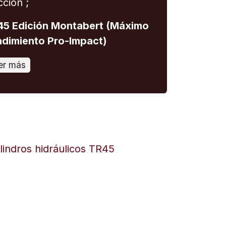
cción ;
5 Edición Montabert (Máximo
dimiento Pro-Impact)
er más
ilindros hidráulicos TR45