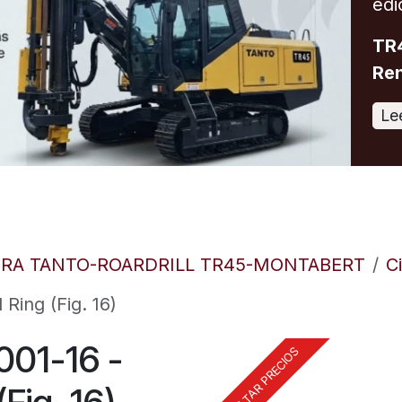
edi
TR4
Ren
Le
ORA TANTO-ROARDRILL TR45-MONTABERT
C
Ring (Fig. 16)
01-16 -
CONSULTAR PRECIOS