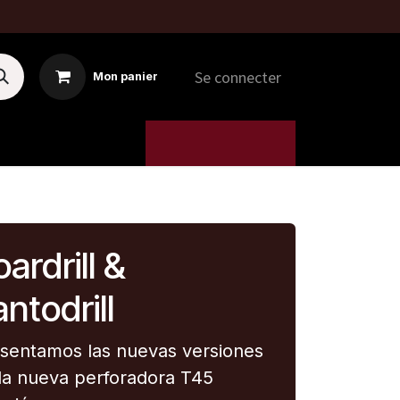
Se connecter
Mon panier
4 MTI
5. MÁQUINAS
ardrill &
ntodrill
sentamos las nuevas versiones
la nueva perforadora T45