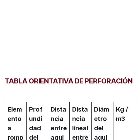
TABLA ORIENTATIVA DE PERFORACIÓN
Elem
Prof
Dista
Dista
Diám
Kg /
ento
undi
ncia
ncia
etro
m3
a
dad
entre
lineal
del
romp
del
aguj
entre
aguj