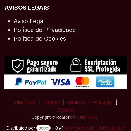
AVISOS LEGAIS
Aviso Legal
Política de Privacidade
Política de Cookies
English (UK)
|
Français
|
Deutsch
|
Português
|
Español
Copyright © Roardrill I
MultiplicaX2
Distribuído por
- O #1
eCommerce de Código Aberto