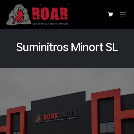
Ir al contenido
Suminitros Minort SL