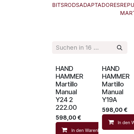
BITS
RODS
ADAPTADORES
REP
MART
HAND
HAND
HAMMER
HAMMER
Martillo
Martillo
Manual
Manual
Y24 2
Y19A
222.00
598,00
€
598,00
€
In den 
In den Warenkorb