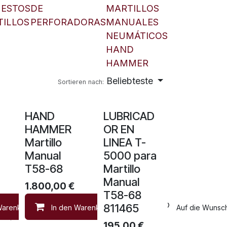
UESTOS
DE
MARTILLOS
ILLOS
PERFORADORAS
MANUALES
NEUMÁTICOS
HAND
HAMMER
Beliebteste
Sortieren nach:
HAND
LUBRICAD
HAMMER
OR EN
Martillo
LINEA T-
Manual
5000 para
T58-68
Martillo
Manual
1.800,00
€
T58-68
811465
Warenkorb
In den Warenkorb
Auf die Wunschliste
Auf die Wunsch
Auf die Wunschliste
195,00
€