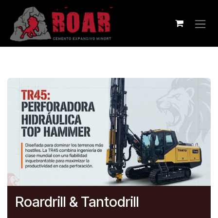
Ir al contenido
Roardrill & Tantodrill