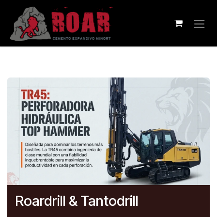
Ir al contenido
Roardrill & Tantodrill