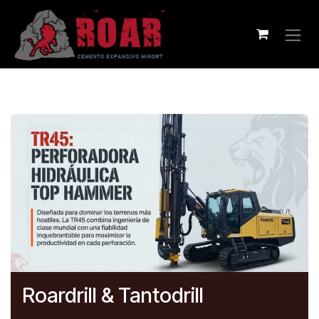
Ir al contenido
Roardrill & Tantodrill