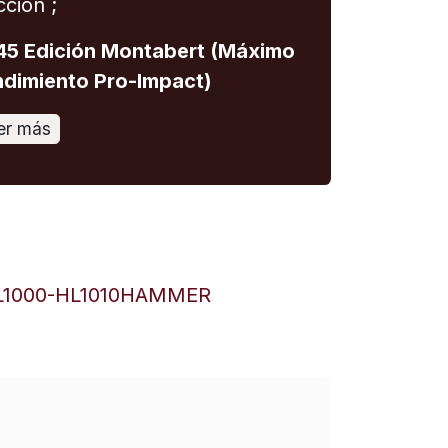
cción ;
5 Edición Montabert (Máximo
dimiento Pro-Impact)
er más
L1000-HL1010HAMMER