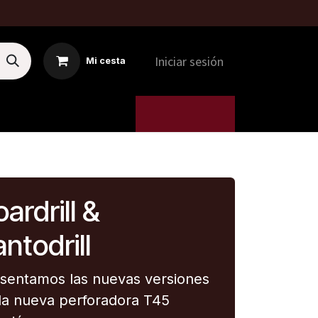
Iniciar sesión
Mi cesta
MTI
5. MÁQUINAS
ardrill &
ntodrill
sentamos las nuevas versiones
la nueva perforadora T45