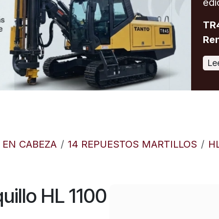
edi
TR4
Ren
Le
O EN CABEZA
14 REPUESTOS MARTILLOS
H
illo HL 1100