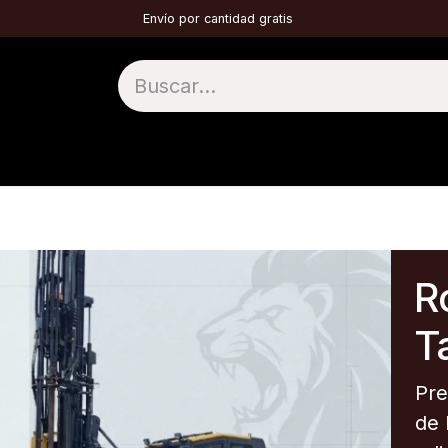
Envío por cantidad gratis
1 TOP HAMMER
2 DTH
3 TÚNELES
4 
Ro
Ta
Pre
de 