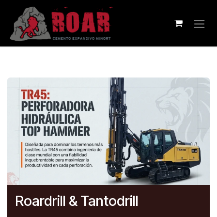
Ir al contenido
Roardrill & Tantodrill