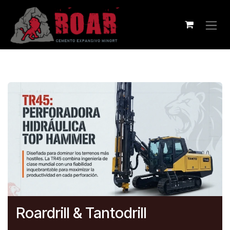
Ir al contenido
Roardrill & Tantodrill