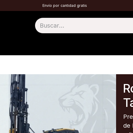
Envío por cantidad gratis
1 TOP HAMMER
2 DTH
3 TÚNELES
4 
Ro
Ta
Pre
de 