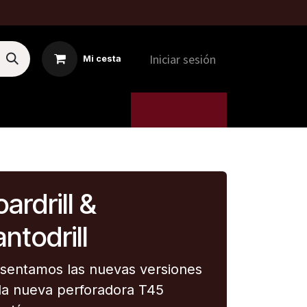
Iniciar sesión
Mi cesta
MTI
5. MÁQUINAS
ardrill &
ntodrill
sentamos las nuevas versiones
la nueva perforadora T45