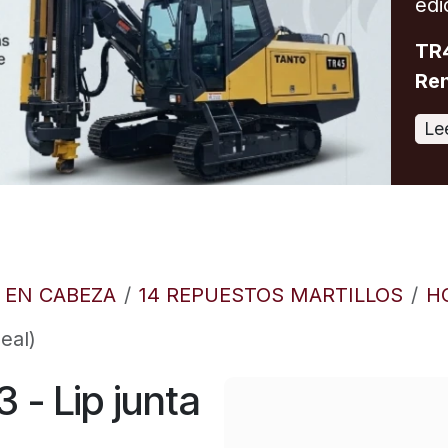
edi
TR4
Ren
Le
O EN CABEZA
14 REPUESTOS MARTILLOS
H
eal)
- Lip junta