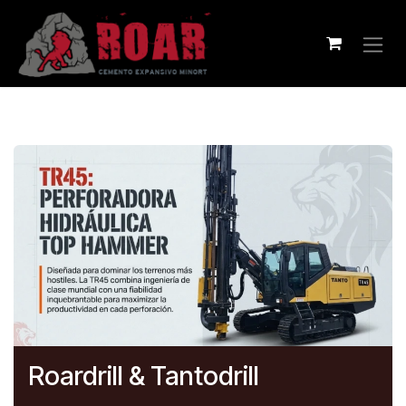
Ir al contenido
Roardrill & Tantodrill