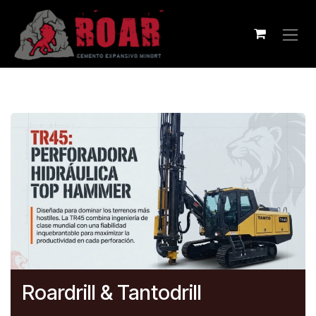
Ir al contenido
Roardrill & Tantodrill