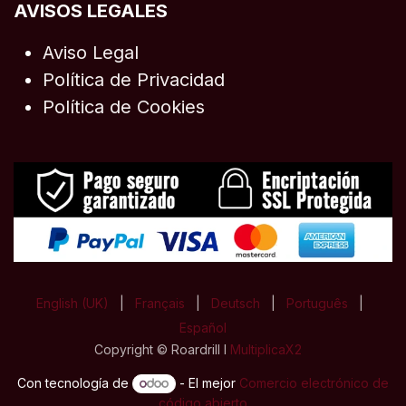
AVISOS LEGALES
Aviso Legal
Política de Privacidad
Política de Cookies
English (UK)
|
Français
|
Deutsch
|
Português
|
Español
Copyright © Roardrill I
MultiplicaX2
Con tecnología de
- El mejor
Comercio electrónico de
código abierto