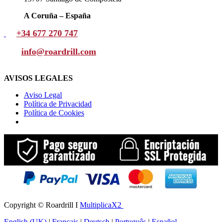
A Coruña – España
+34 677 270 747
info@roardrill
.com
AVISOS LEGALES
Aviso Legal
Política de Privacidad
Política de Cookies
Copyright © Roardrill I
MultiplicaX2
English (UK)
|
Français
|
Deutsch
|
Português
|
Español