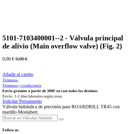
5101-7103400001--2 - Válvula principal
de alivio (Main overflow valve) (Fig. 2)
0,00
€
0,00
€
Añadir al carrito
Términos
Términos y condiciones
Envío gratuito a partir de 300€ en casi todos los destinos
Envío: 1-2 días laborales según zona
Solicitar Presupuesto
Válvula hidráulica de precisión para ROARDRILL TR45 con
martillo Montabert.
Follow us