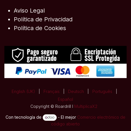
Aviso Legal
Política de Privacidad
Política de Cookies
English (UK)
|
Français
|
Deutsch
|
Português
|
Español
Copyright © Roardrill I
MultiplicaX2
Con tecnología de
- El mejor
Comercio electrónico de
código abierto