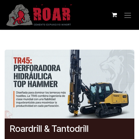
Ir al contenido
Roardrill & Tantodrill