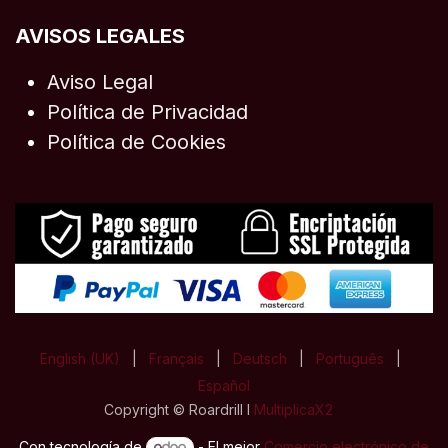
AVISOS LEGALES
Aviso Legal
Política de Privacidad
Política de Cookies
English (UK)
|
Français
|
Deutsch
|
Português
|
Español
Copyright © Roardrill I
MultiplicaX2
Con tecnología de
- El mejor
Comercio electrónico de