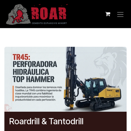
Ir al contenido
Roardrill & Tantodrill