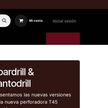
Iniciar sesión
Mi cesta
MTI
5. MÁQUINAS
ardrill &
ntodrill
sentamos las nuevas versiones
la nueva perforadora T45