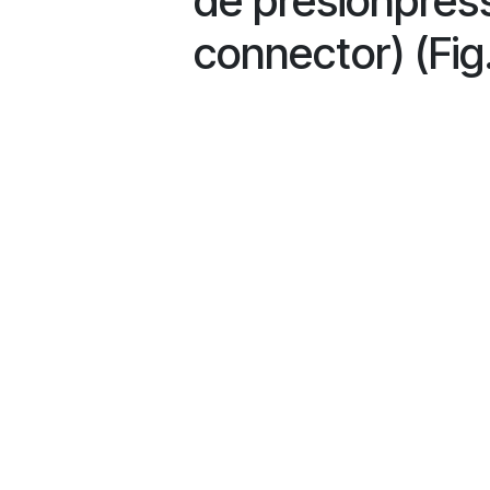
de presiónpres
connector) (Fig.
Términos
Términos y condiciones
Envío gratuito a partir de 300€ en cas
Envío: 1-2 días laborales según zona