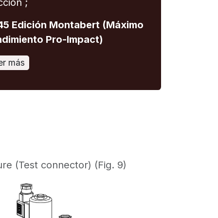
cción ;
5 Edición Montabert (Máximo
dimiento Pro-Impact)
er más
e (Test connector) (Fig. 9)