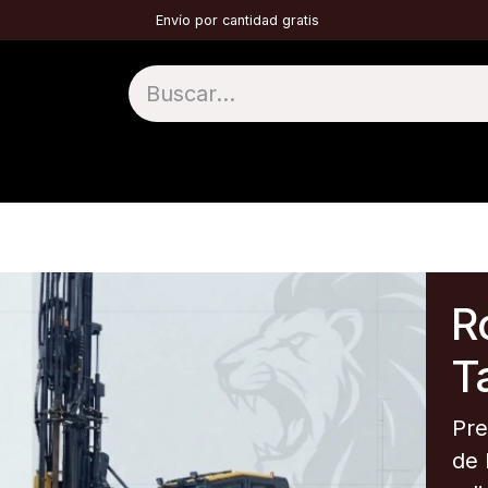
Envío por cantidad gratis
1 TOP HAMMER
2 DTH
3 TÚNELES
4 
Ro
Ta
Pre
de 