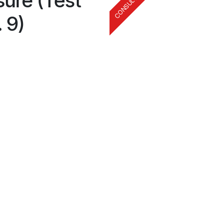
sure (Test
 9)
i todos los destinos