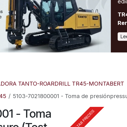
edi
TR4
Ren
Le
ADORA TANTO-ROARDRILL TR45-MONTABERT
R45
5103-7021800001 - Toma de presiónpressur
01 - Toma
CONSULTAR PRECIOS