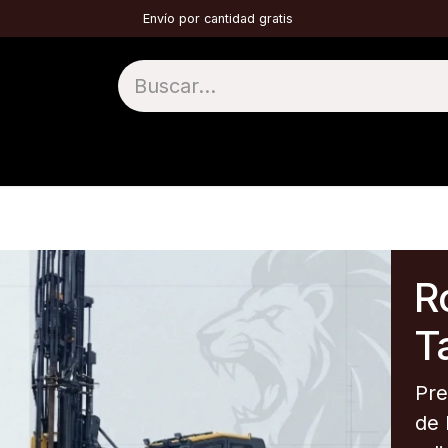
Envío por cantidad gratis
1 TOP HAMMER
2 DTH
3 TÚNELES
4 
Ro
Ta
Pre
de 