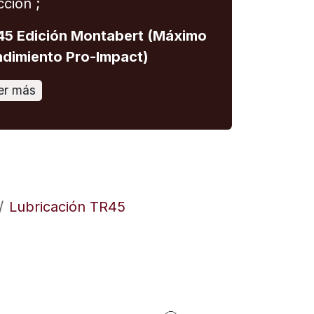
cción ;
5 Edición Montabert (Máximo
dimiento Pro-Impact)
er más
Lubricación TR45