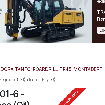
edi
TR4
Ren
Le
ADORA TANTO-ROARDRILL TR45-MONTABERT
grasa (Oil) drum (Fig. 6)
01-6 -
CONSULTAR PRECIOS