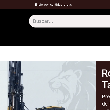
Envío por cantidad gratis
1 TOP HAMMER
2 DTH
3 TÚNELES
4 
Ro
Ta
Pre
de 