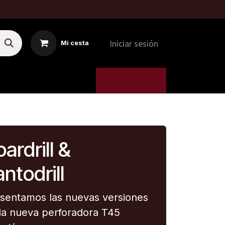
Iniciar sesión
Mi cesta
MTI
5. MÁQUINAS
ardrill &
ntodrill
sentamos las nuevas versiones
la nueva perforadora T45