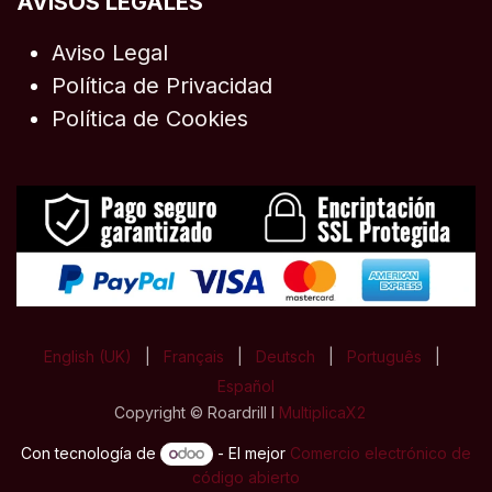
AVISOS LEGALES
Aviso Legal
Política de Privacidad
Política de Cookies
English (UK)
|
Français
|
Deutsch
|
Português
|
Español
Copyright © Roardrill I
MultiplicaX2
Con tecnología de
- El mejor
Comercio electrónico de
código abierto