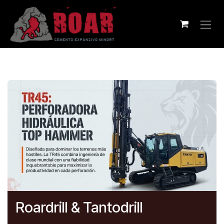
Ir al contenido
Roardrill & Tantodrill