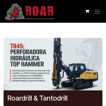
Ir al contenido
Roardrill & Tantodrill