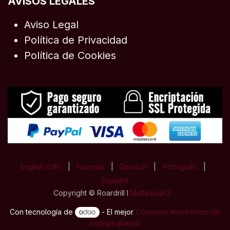
AVISOS LEGALES
Aviso Legal
Política de Privacidad
Política de Cookies
English (UK)
|
Français
|
Deutsch
|
Português
|
Español
Copyright © Roardrill I
MultiplicaX2
Con tecnología de
- El mejor
Comercio electrónico de
código abierto