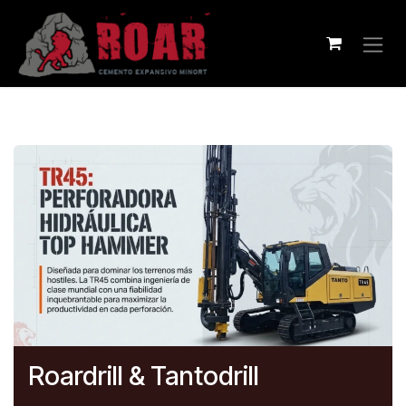
Ir al contenido
Roardrill & Tantodrill