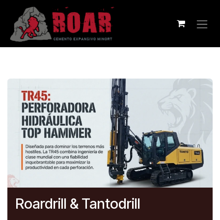
Ir al contenido
Roardrill & Tantodrill