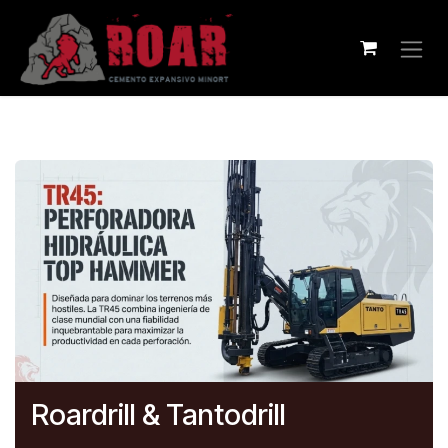
Ir al contenido
Roardrill & Tantodrill