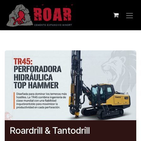
Ir al contenido
Roardrill & Tantodrill