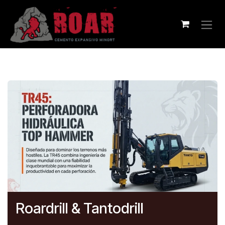
Ir al contenido
Roardrill & Tantodrill