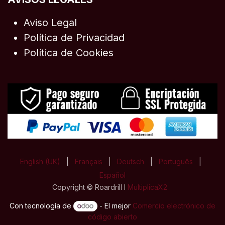
Aviso Legal
Política de Privacidad
Política de Cookies
English (UK)
|
Français
|
Deutsch
|
Português
|
Español
Copyright © Roardrill I
MultiplicaX2
Con tecnología de
- El mejor
Comercio electrónico de
código abierto