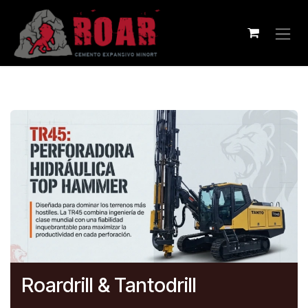
Ir al contenido
Roardrill & Tantodrill