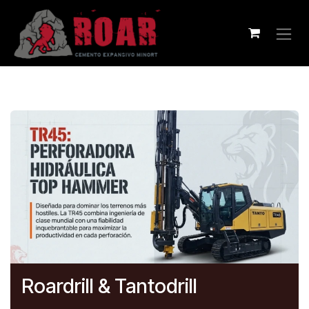
Ir al contenido
Roardrill & Tantodrill