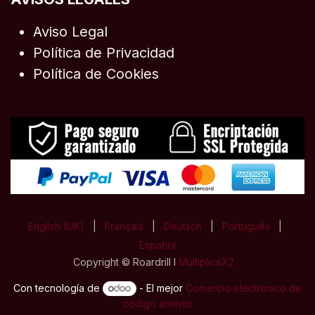
Aviso Legal
Política de Privacidad
Política de Cookies
English (UK)
|
Français
|
Deutsch
|
Português
|
Español
Copyright © Roardrill I
MultiplicaX2
Con tecnología de
- El mejor
Comercio electrónico de
código abierto