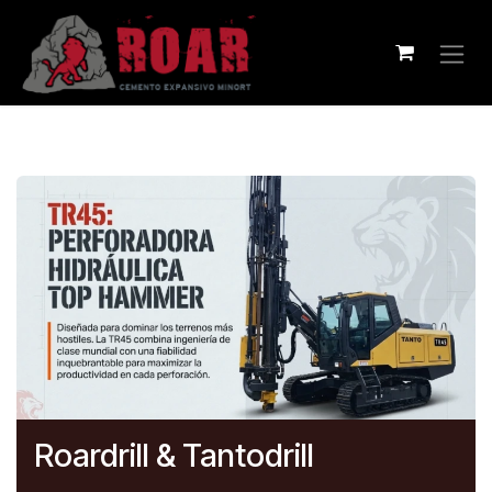
Ir al contenido
Roardrill & Tantodrill