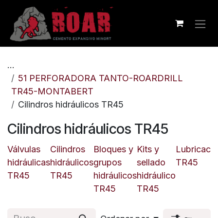
Ir al contenido
...
51 PERFORADORA TANTO-ROARDRILL
TR45-MONTABERT
Cilindros hidráulicos TR45
Cilindros hidráulicos TR45
Válvulas
Cilindros
Bloques y
Kits y
Lubricaci
hidráulicas
hidráulicos
grupos
sellado
TR45
TR45
TR45
hidráulicos
hidráulico
TR45
TR45