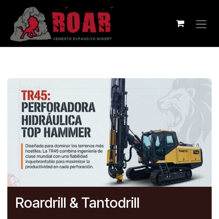
Ir al contenido
Roardrill & Tantodrill