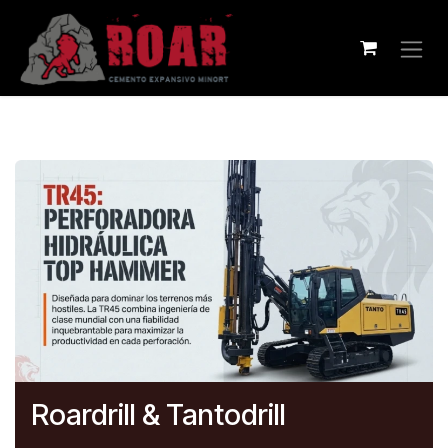
Ir al contenido
Roardrill & Tantodrill