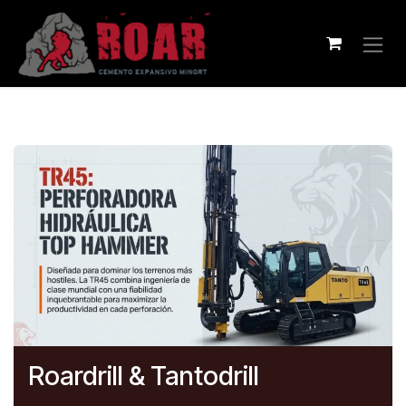
Ir al contenido
Roardrill & Tantodrill