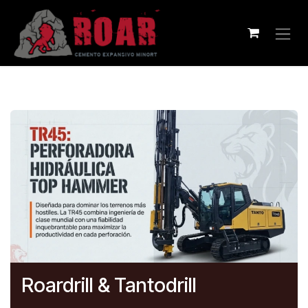
Ir al contenido
Roardrill & Tantodrill