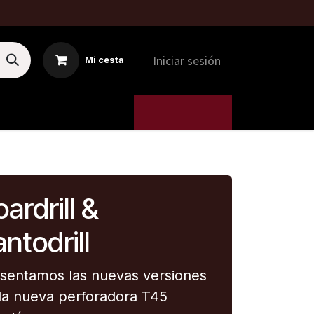
Iniciar sesión
Mi cesta
MTI
5. MÁQUINAS
ardrill &
ntodrill
sentamos las nuevas versiones
la nueva perforadora T45