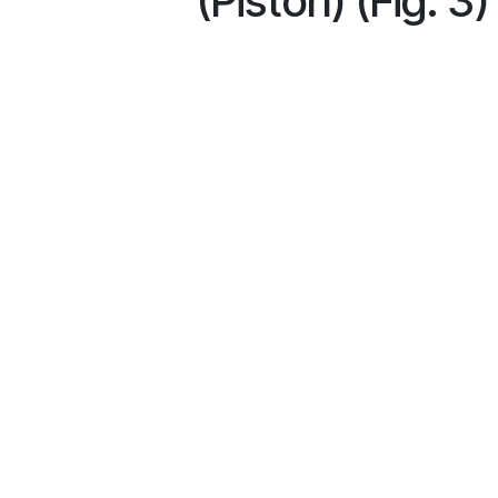
(Piston) (Fig. 3)
Términos
Términos y condiciones
Envío gratuito a partir de 300€ en cas
Envío: 1-2 días laborales según zona