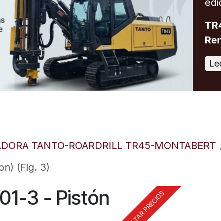
edi
TR4
Ren
Le
ADORA TANTO-ROARDRILL TR45-MONTABERT
n) (Fig. 3)
1-3 - Pistón
CONSULTAR PRECIOS