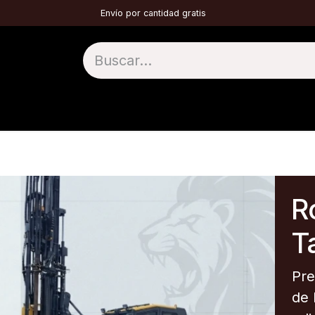
Envío por cantidad gratis
1 TOP HAMMER
2 DTH
3 TÚNELES
4 
Ro
Ta
Pre
de 