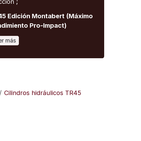
cción ;
5 Edición Montabert (Máximo
dimiento Pro-Impact)
er más
Cilindros hidráulicos TR45