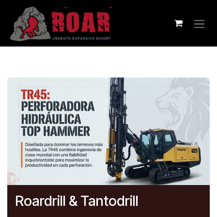
Ir al contenido
Roardrill & Tantodrill