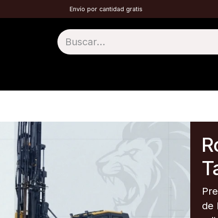
Envío por cantidad gratis
1 TOP HAMMER
2 DTH
3 TÚNELES
4 
Ro
Ta
Pre
de 