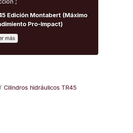
cción ;
5 Edición Montabert (Máximo
dimiento Pro-Impact)
er más
Cilindros hidráulicos TR45