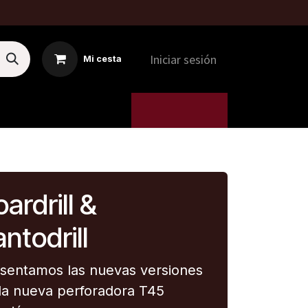
Iniciar sesión
Mi cesta
MTI
5. MÁQUINAS
ardrill &
ntodrill
sentamos las nuevas versiones
la nueva perforadora T45