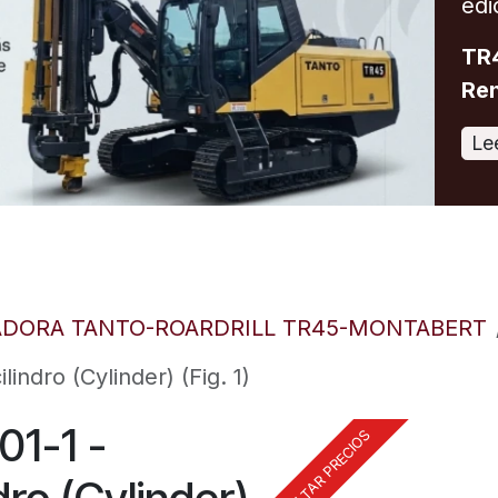
edi
TR4
Ren
Le
ADORA TANTO-ROARDRILL TR45-MONTABERT
indro (Cylinder) (Fig. 1)
1-1 -
CONSULTAR PRECIOS