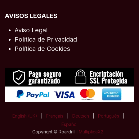
AVISOS LEGALES
Aviso Legal
Política de Privacidad
Política de Cookies
English (UK)
|
Français
|
Deutsch
|
Português
|
Español
Copyright © Roardrill I
MultiplicaX2