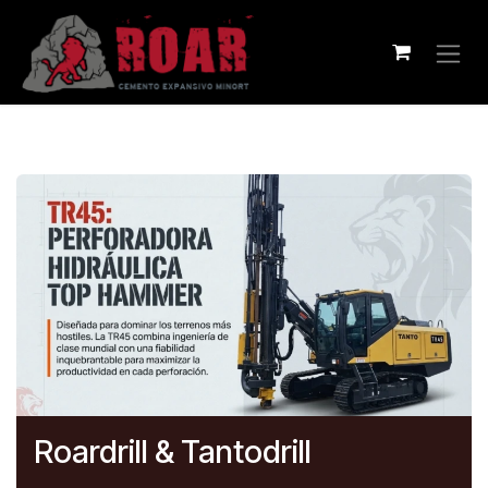
Ir al contenido
Roardrill & Tantodrill